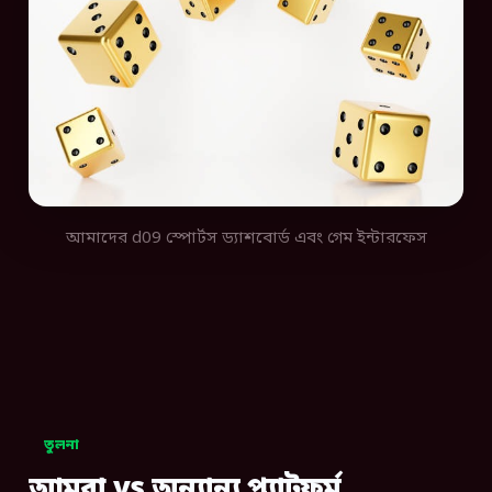
আমাদের d09 স্পোর্টস ড্যাশবোর্ড এবং গেম ইন্টারফেস
তুলনা
আমরা vs অন্যান্য প্ল্যাটফর্ম