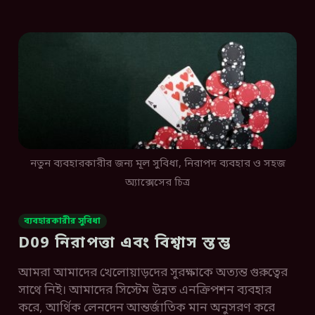
নতুন ব্যবহারকারীর জন্য মূল সুবিধা, নিরাপদ ব্যবহার ও সহজ
অ্যাক্সেসের চিত্র
ব্যবহারকারীর সুবিধা
D09 নিরাপত্তা এবং বিশ্বাস স্তম্ভ
আমরা আমাদের খেলোয়াড়দের সুরক্ষাকে অত্যন্ত গুরুত্বের
সাথে নিই। আমাদের সিস্টেম উন্নত এনক্রিপশন ব্যবহার
করে, আর্থিক লেনদেন আন্তর্জাতিক মান অনুসরণ করে