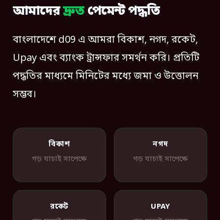
আমাদের
দ্রুত
পেমেন্ট পদ্ধতি
বাংলাদেশে d09 এ আমরা বিকাশ, নগদ, রকেট,
Upay এবং ব্যাংক ট্রান্সফার সমর্থন করি। প্রতিটি
পদ্ধতির মাধ্যমে মিনিটের মধ্যে জমা ও উত্তোলন
সম্ভব।
বিকাশ
নগদ
গড় যাচাই সাপেক্ষে
গড় যাচাই সাপেক্ষে
রকেট
UPAY