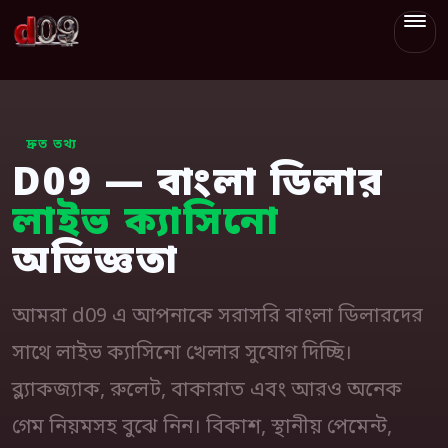
d09
দ্রুত তথ্য
D09 — বাংলা ডিলার
লাইভ ক্যাসিনো
অভিজ্ঞতা
আমরা d09 এ আপনাকে সরাসরি বাংলা ডিলারদের
সাথে লাইভ ক্যাসিনো খেলার সুযোগ দিচ্ছি।
ব্ল্যাকজ্যাক, রুলেট, বাকারাত এবং আরও অনেক
গেম নিয়মসহ বুঝে নিন। বিকাশ, স্থানীয় পেমেন্ট,