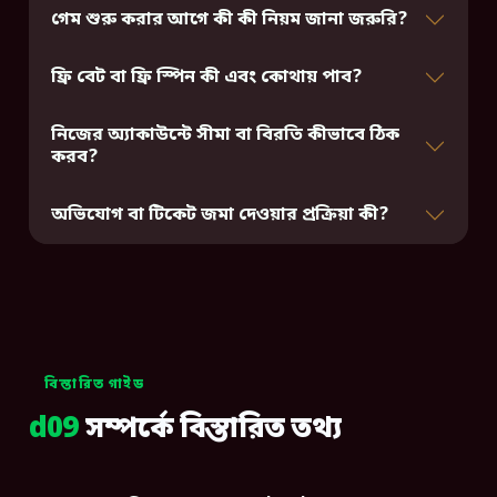
গেম শুরু করার আগে কী কী নিয়ম জানা জরুরি?
ফ্রি বেট বা ফ্রি স্পিন কী এবং কোথায় পাব?
নিজের অ্যাকাউন্টে সীমা বা বিরতি কীভাবে ঠিক
করব?
অভিযোগ বা টিকেট জমা দেওয়ার প্রক্রিয়া কী?
বিস্তারিত গাইড
d09
সম্পর্কে বিস্তারিত তথ্য