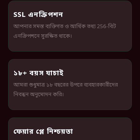
SSL এনক্রিপশন
আপনার সমস্ত ব্যক্তিগত ও আর্থিক তথ্য 256-বিট
এনক্রিপশনে সুরক্ষিত থাকে।
১৮+ বয়স যাচাই
আমরা শুধুমাত্র ১৮ বছরের উপরে ব্যবহারকারীদের
নিবন্ধন অনুমোদন করি।
ফেয়ার প্লে নিশ্চয়তা