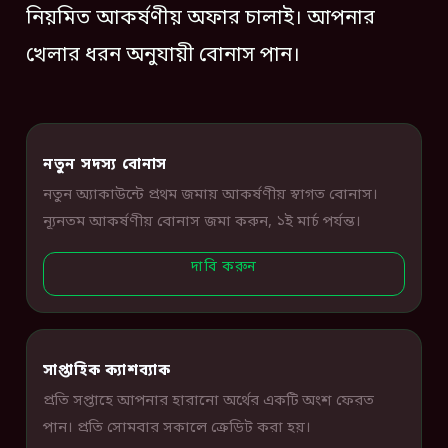
নিয়মিত আকর্ষণীয় অফার চালাই। আপনার
খেলার ধরন অনুযায়ী বোনাস পান।
নতুন সদস্য বোনাস
নতুন অ্যাকাউন্টে প্রথম জমায় আকর্ষণীয় স্বাগত বোনাস।
ন্যূনতম আকর্ষণীয় বোনাস জমা করুন, ১ই মার্চ পর্যন্ত।
দাবি করুন
সাপ্তাহিক ক্যাশব্যাক
প্রতি সপ্তাহে আপনার হারানো অর্থের একটি অংশ ফেরত
পান। প্রতি সোমবার সকালে ক্রেডিট করা হয়।