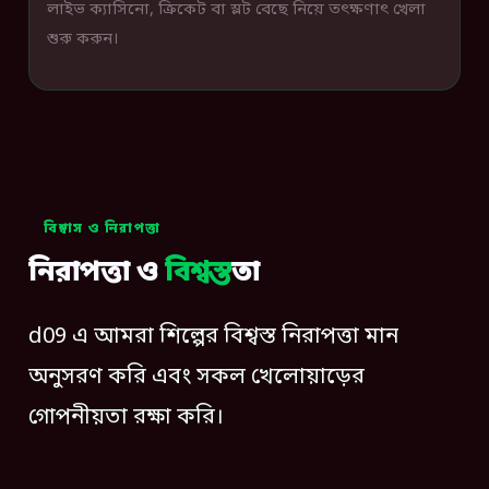
লাইভ ক্যাসিনো, ক্রিকেট বা স্লট বেছে নিয়ে তৎক্ষণাৎ খেলা
শুরু করুন।
বিশ্বাস ও নিরাপত্তা
নিরাপত্তা ও
বিশ্বস্ত
তা
d09 এ আমরা শিল্পের বিশ্বস্ত নিরাপত্তা মান
অনুসরণ করি এবং সকল খেলোয়াড়ের
গোপনীয়তা রক্ষা করি।