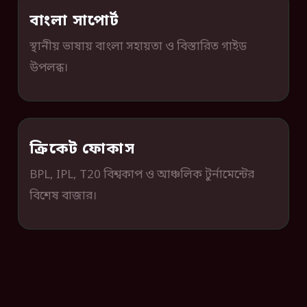
বাংলা সাপোর্ট
স্থানীয় ভাষায় বাংলা সহায়তা ও বিস্তারিত গাইড
উপলব্ধ।
ক্রিকেট ফোকাস
BPL, IPL, T20 বিশ্বকাপ ও আঞ্চলিক টুর্নামেন্টের
বিশেষ বাজার।