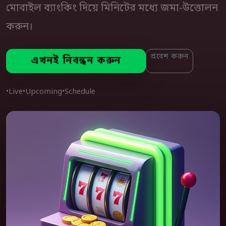
মোবাইল ব্যাংকিং দিয়ে মিনিটের মধ্যে জমা-উত্তোলন
করুন।
প্রবেশ করুন
এখনই নিবন্ধন করুন
•
Live
•
Upcoming
•
Schedule