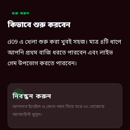
শুরু করুন
কিভাবে শুরু করবেন
d09 এ খেলা শুরু করা খুবই সহজ। মাত্র ৪টি ধাপে
আপনি প্রথম বাজি ধরতে পারবেন এবং লাইভ
গেম উপভোগ করতে পারবেন।
১
নিবন্ধন করুন
আপনার ইমেইল ও ফোন নম্বর দিয়ে মাত্র ৩০ সেকেন্ডে
অ্যাকাউন্ট খুলুন।