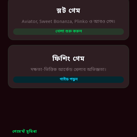
স্লট গেম
Aviator, Sweet Bonanza, Plinko ও আরও গেম।
খেলা শুরু করুন
ফিশিং গেম
দক্ষতা-ভিত্তিক আর্কেড খেলার অভিজ্ঞতা।
গাইড পড়ুন
পেমেন্ট সুবিধা