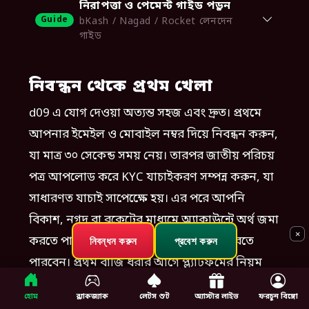
নিরাপত্তা ও পেমেন্ট গাইড পড়ুন
Guide
bKash / Nagad / Rocket লেনদেন
গাইড
নিবন্ধন থেকে প্রথম খেলা
d09 এ যোগ দেওয়া অত্যন্ত সহজ এবং দ্রুত। প্রথমে
আপনার ইমেইল ও মোবাইল নম্বর দিয়ে নিবন্ধন করুন,
যা মাত্র ৩০ সেকেন্ড সময় নেয়। তারপর জাতীয় পরিচয়
পত্র আপলোড করে KYC যাচাইকরণ সম্পন্ন করুন, যা
সাধারণত যাচাই সাপেক্ষেে হয়। এর পরে আপনি
বিকাশ, নগদ বা রকেটের মাধ্যমে অ্যাকাউন্টে অর্থ জমা
×
নিবন্ধন করুন
প্রবেশ করুন
করতে পারবেন এবং লাইভ গেম খেলা শুরু করতে
পারবেন। প্রথম বাজি ধরার আগে প্ল্যাটফর্মের নিয়ম
এবং আপনার বাজেট সীমা নির্ধারণ করুন।
হোম
ব্ল্যাকজ্যাক
লেটস শুট
অ্যাস্টার লাইভ
ফরচুন বিঙ্গো