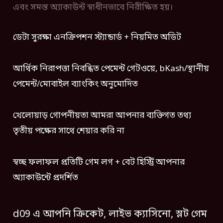
এবং সমস্ত অ্যাকাউন্ট স্বাধীনভাবে নিরীক্ষিত হয়।
ডেটা সুরক্ষা এনক্রিপশন স্ট্যান্ডার্ড + নিয়মিত অডিট
আর্থিক নিরাপত্তা নিবন্ধিত পেমেন্ট গেটওয়ে, bKash/স্থানীয়
পেমেন্ট/মোবাইল ব্যাংকিং অনুমোদিত
খেলোয়াড় গোপনীয়তা আমরা আপনার ব্যক্তিগত তথ্য
তৃতীয় পক্ষের সাথে শেয়ার করি না
স্বচ্ছ ফলাফল প্রতিটি গেম লগ + বেট হিস্ট্রি আপনার
অ্যাকাউন্টে প্রদর্শিত
d09 এ আপনি ক্রিকেট, লাইভ ক্যাসিনো, স্লট গেম