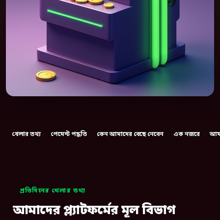
খেলার তথ্য
পেমেন্ট পদ্ধতি
কেন আমাদের বেছে নেবেন
এক নজরে
আমর
প্রতিদিনের খেলার তথ্য
আমাদের প্ল্যাটফর্মের মূল বিভাগ